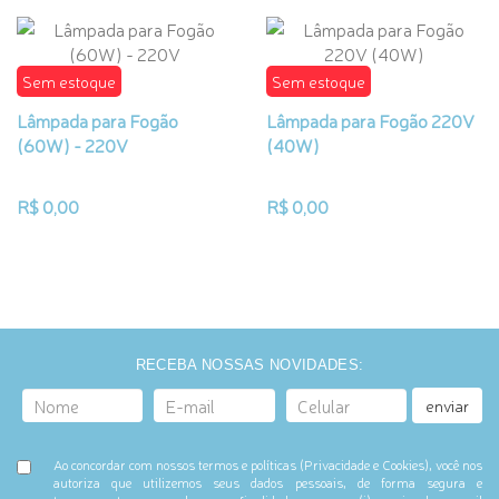
Sem estoque
Sem estoque
Lâmpada para Fogão
Lâmpada para Fogão 220V
(60W) - 220V
(40W)
R$ 0,00
R$ 0,00
RECEBA NOSSAS NOVIDADES:
enviar
Ao concordar com nossos termos e políticas (Privacidade e Cookies), você nos
autoriza que utilizemos seus dados pessoais, de forma segura e