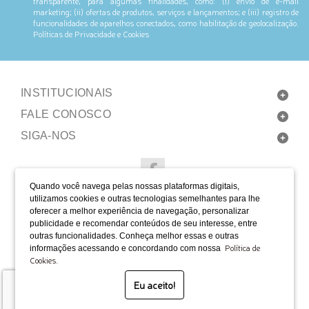
transparente, para algumas finalidades, como: (i) envio de e-mail
marketing; (ii) ofertas de produtos, serviços e lançamentos; e (iii) registro de
funcionalidades de aparelhos conectados, como habilitação de geolocalização.
Políticas de Privacidade e Cookies
INSTITUCIONAIS
FALE CONOSCO
SIGA-NOS
Quando você navega pelas nossas plataformas digitais,
LOCALIZAÇÃO
utilizamos cookies e outras tecnologias semelhantes para lhe
oferecer a melhor experiência de navegação, personalizar
FORMAS DE PAGAMENTO
publicidade e recomendar conteúdos de seu interesse, entre
outras funcionalidades. Conheça melhor essas e outras
Política de
informações acessando e concordando com nossa
Cookies.
SELOS
Eu aceito!
Desenvolvido por Bruc Internet